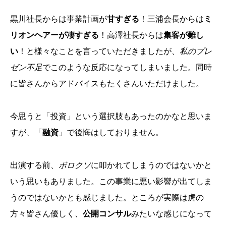
黒川社長からは事業計画が
甘すぎる
！三浦会長からは
ミ
リオンヘアーが凄すぎる
！高澤社長からは
集客が難し
い
！と様々なことを言っていただきましたが、
私のプレ
ゼン不足
でこのような反応になってしまいました。同時
に皆さんからアドバイスもたくさんいただけました。
今思うと「投資」という選択肢もあったのかなと思いま
すが、「
融資
」で後悔はしておりません。
出演する前、
ボロクソ
に叩かれてしまうのではないかと
いう思いもありました。この事業に悪い影響が出てしま
うのではないかとも感じました。ところが実際は虎の
方々皆さん優しく、
公開コンサル
みたいな感じになって