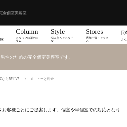
完全個室美容室
Column
Style
Stores
F
スタッフ執筆のコ
悩み別ヘアスタイ
店舗一覧・アクセ
門家
よく
ラム
ル
ス
悩む男性のための完全個室美容室です。
らRELIVE
メニューと料金
インをお客様ごとにご提案します。個室や半個室での対応となり