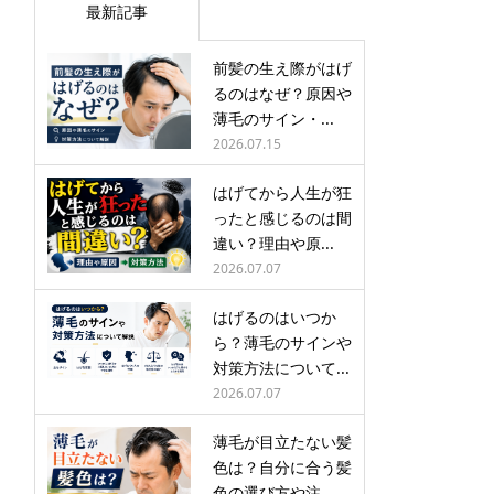
最新記事
前髪の生え際がはげ
るのはなぜ？原因や
薄毛のサイン・...
2026.07.15
はげてから人生が狂
ったと感じるのは間
違い？理由や原...
2026.07.07
はげるのはいつか
ら？薄毛のサインや
対策方法について...
2026.07.07
薄毛が目立たない髪
色は？自分に合う髪
色の選び方や注...