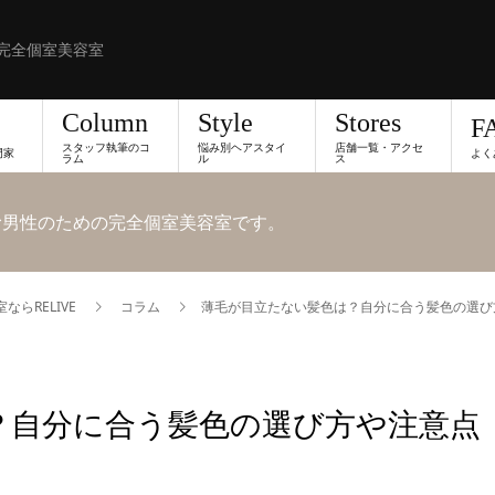
完全個室美容室
Column
Style
Stores
F
スタッフ執筆のコ
悩み別ヘアスタイ
店舗一覧・アクセ
門家
よく
ラム
ル
ス
悩む男性のための完全個室美容室です。
らRELIVE
コラム
薄毛が目立たない髪色は？自分に合う髪色の選び
？自分に合う髪色の選び方や注意点