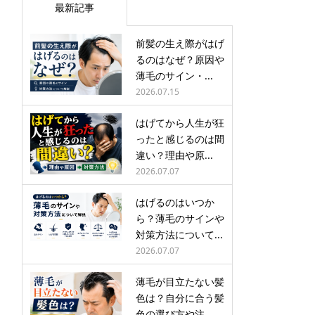
最新記事
前髪の生え際がはげ
るのはなぜ？原因や
薄毛のサイン・...
2026.07.15
はげてから人生が狂
ったと感じるのは間
違い？理由や原...
2026.07.07
はげるのはいつか
ら？薄毛のサインや
対策方法について...
2026.07.07
薄毛が目立たない髪
色は？自分に合う髪
色の選び方や注...