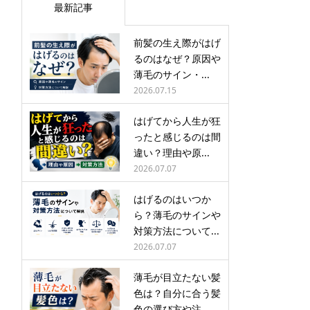
最新記事
前髪の生え際がはげ
るのはなぜ？原因や
薄毛のサイン・...
2026.07.15
はげてから人生が狂
ったと感じるのは間
違い？理由や原...
2026.07.07
はげるのはいつか
ら？薄毛のサインや
対策方法について...
2026.07.07
薄毛が目立たない髪
色は？自分に合う髪
色の選び方や注...