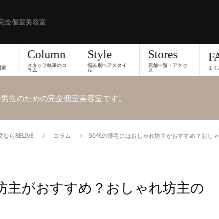
完全個室美容室
Column
Style
Stores
F
スタッフ執筆のコ
悩み別ヘアスタイ
店舗一覧・アクセ
門家
よく
ラム
ル
ス
悩む男性のための完全個室美容室です。
らRELIVE
コラム
50代の薄毛にはおしゃれ坊主がおすすめ？おし
れ坊主がおすすめ？おしゃれ坊主の