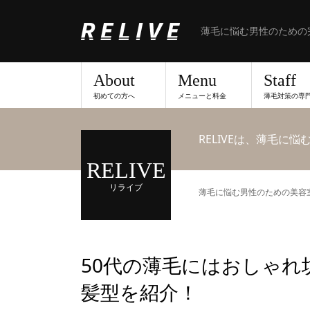
薄毛に悩む男性のための
About
Menu
Staff
初めての方へ
メニューと料金
薄毛対策の専
RELIVEは、薄毛に
RELIVE
リライブ
薄毛に悩む男性のための美容室な
50代の薄毛にはおしゃ
髪型を紹介！