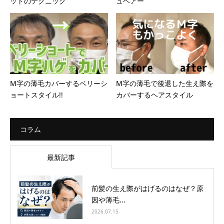
ットのテクニック
ュヘアー
M字の薄毛カバーするベリーシ
M字の薄毛で後退した生え際を
ョートスタイル!!
カバーするヘアスタイル
コラム
最新記事
前髪の生え際がはげるのはなぜ？原
因や薄毛...
2026.07.15