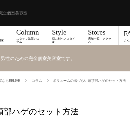
完全個室美容室
Column
Style
Stores
F
スタッフ執筆のコ
悩み別ヘアスタイ
店舗一覧・アクセ
門家
よく
ラム
ル
ス
悩む男性のための完全個室美容室です。
らRELIVE
コラム
ボリュームの出づらい頭頂部ハゲのセット方法
頂部ハゲのセット方法