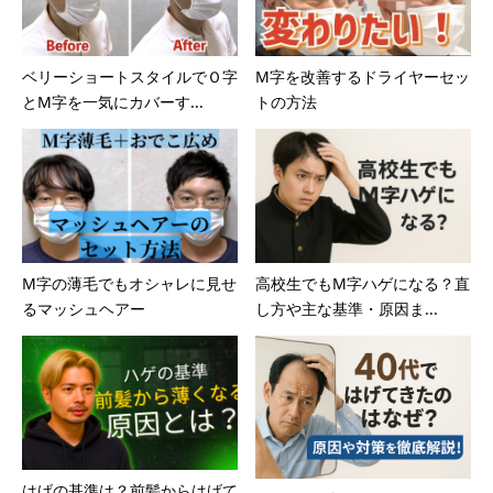
ベリーショートスタイルでＯ字
M字を改善するドライヤーセッ
とM字を一気にカバーす...
トの方法
M字の薄毛でもオシャレに見せ
高校生でもM字ハゲになる？直
るマッシュヘアー
し方や主な基準・原因ま...
はげの基準は？前髪からはげて