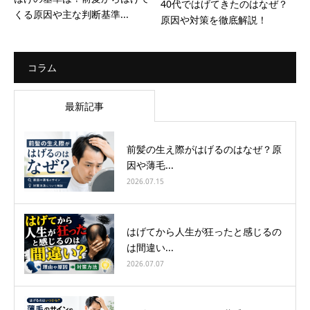
40代ではげてきたのはなぜ？
くる原因や主な判断基準...
原因や対策を徹底解説！
コラム
最新記事
前髪の生え際がはげるのはなぜ？原
因や薄毛...
2026.07.15
はげてから人生が狂ったと感じるの
は間違い...
2026.07.07