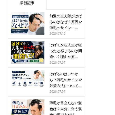
最新記事
前髪の生え際がはげ
るのはなぜ？原因や
薄毛のサイン・...
2026.07.15
はげてから人生が狂
ったと感じるのは間
違い？理由や原...
2026.07.07
はげるのはいつか
ら？薄毛のサインや
対策方法について...
2026.07.07
薄毛が目立たない髪
色は？自分に合う髪
色の選び方や注...