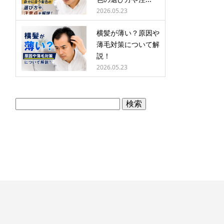
2026.05.23
横髪が薄い？原因や
薄毛対策について解
説！
2026.05.23
検
索: