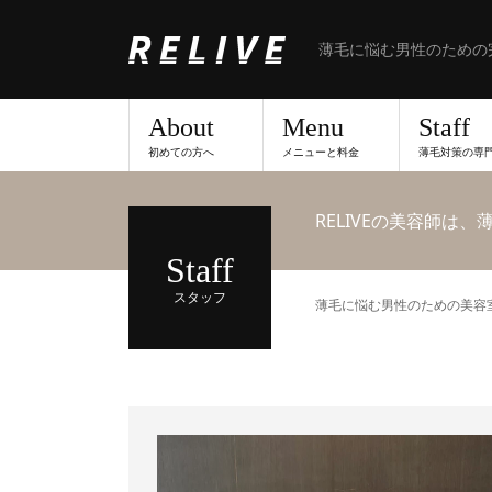
薄毛に悩む男性のための
About
Menu
Staff
初めての方へ
メニューと料金
薄毛対策の専
RELIVEの美容師は
Staff
スタッフ
薄毛に悩む男性のための美容室な