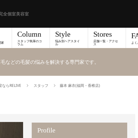
完全個室美容室
Column
Style
Stores
F
スタッフ執筆のコ
悩み別ヘアスタイ
店舗一覧・アクセ
門家
よく
ラム
ル
ス
、薄毛などの毛髪の悩みを解決する専門家です。
らRELIVE
スタッフ
藤本 麻衣(福岡・香椎店)
Profile