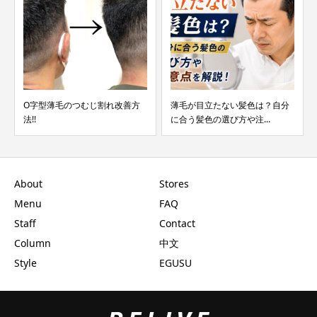
字型薄毛のつむじ割れ改善方
薄毛が目立たない髪色は？自分
前髪の
!
に合う髪色の選び方や注...
の後退の
About
Stores
Menu
FAQ
Staff
Contact
Column
中文
Style
EGUSU