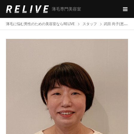
薄毛専門美容室
薄毛に悩む男性のための美容室ならRELIVE
スタッフ
武田 尚子(恵比寿店)