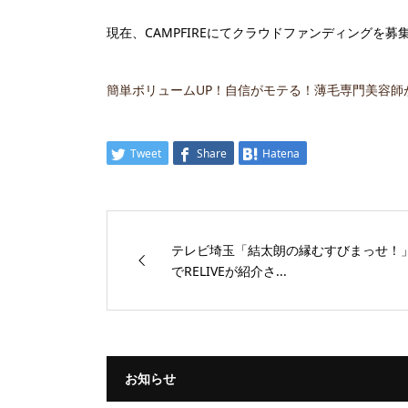
現在、CAMPFIREにてクラウドファンディングを
簡単ボリュームUP！自信がモテる！薄毛専門美容師
Tweet
Share
Hatena
テレビ埼玉「結太朗の縁むすびまっせ！
でRELIVEが紹介さ...
お知らせ