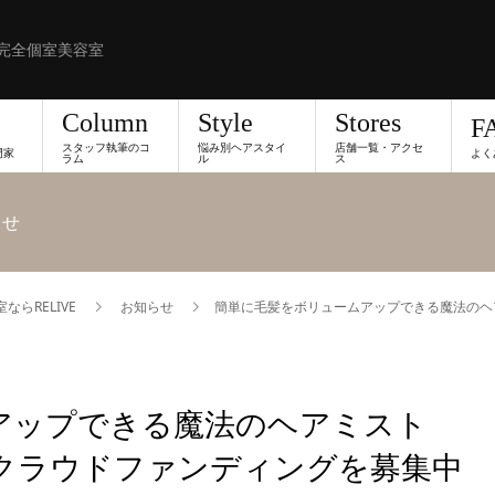
完全個室美容室
Column
Style
Stores
F
スタッフ執筆のコ
悩み別ヘアスタイ
店舗一覧・アクセ
門家
よく
ラム
ル
ス
らせ
らRELIVE
お知らせ
簡単に毛髪をボリュームアップできる魔法のヘ
アップできる魔法のヘアミスト
のクラウドファンディングを募集中