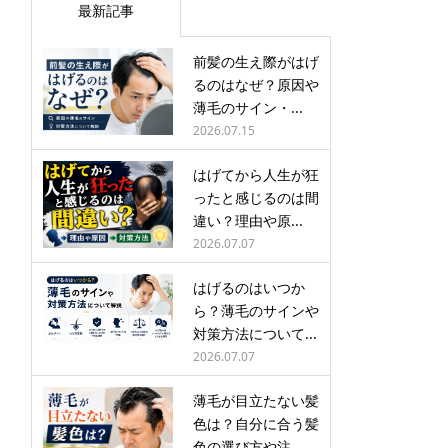
最新記事
前髪の生え際がはげ
るのはなぜ？原因や
薄毛のサイン・...
2026.07.15
はげてから人生が狂
ったと感じるのは間
違い？理由や原...
2026.07.07
はげるのはいつか
ら？薄毛のサインや
対策方法について...
2026.07.07
薄毛が目立たない髪
色は？自分に合う髪
色の選び方や注...