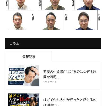
コラム
最新記事
前髪の生え際がはげるのはなぜ？原
因や薄毛...
2026.07.15
はげてから人生が狂ったと感じるの
は間違い...