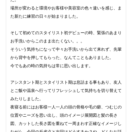
場所が変わると環境やお客様や美容室の色々違いを感じ、ま
た新たに練習の日々が始まりました。
そして初めてのスタイリスト初デビューの時、緊張のあまり
お手洗いからこのまま出たくない。。。
そういう気持ちになって中々お手洗いから出て来れず、先輩
から背中を押してもらった、なんてこともありました。
今でもあの時の気持ちは常に思い出します。
アシスタント期とスタイリスト期は息詰まる事もあり、友人
とご飯や温泉へ行ってリフレッシュして気持ちを切り替えて
みたりしました。
夜寝る前にはお客様一人一人の頭の骨格や毛の癖、つむじの
位置やニーズを思い出し、頭のイメージ展開図と髪の長さ
図、カットした長さ図を重ねて一周まわす正確なイメージし
ながら、今回の反省点と次回はどうするか？や、どんなお話