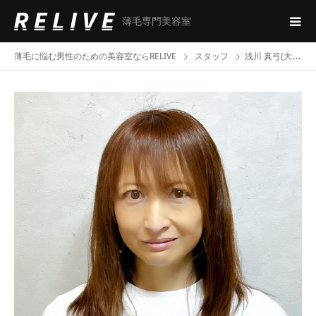
薄毛専門美容室
薄毛に悩む男性のための美容室ならRELIVE
スタッフ
浅川 真弓(大宮店)