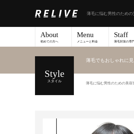
薄毛に悩む男性のための
About
Menu
Staff
初めての方へ
メニューと料金
薄毛対策の専
薄毛でもおしゃれに見
Style
スタイル
薄毛に悩む男性のための美容室な