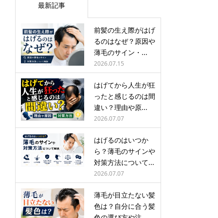
最新記事
前髪の生え際がはげ
るのはなぜ？原因や
薄毛のサイン・...
2026.07.15
はげてから人生が狂
ったと感じるのは間
違い？理由や原...
2026.07.07
はげるのはいつか
ら？薄毛のサインや
対策方法について...
2026.07.07
薄毛が目立たない髪
色は？自分に合う髪
色の選び方や注...