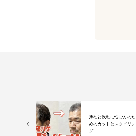
薄毛と軟毛に悩む方のた
をカバーする
めのカットとスタイリン
ル
グ