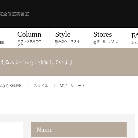
完全個室美容室
Column
Style
Stores
F
スタッフ執筆のコ
悩み別ヘアスタイ
店舗一覧・アクセ
門家
よく
ラム
ル
ス
えるスタイルをご提案しています
らRELIVE
スタイル
M字 ショート
Name